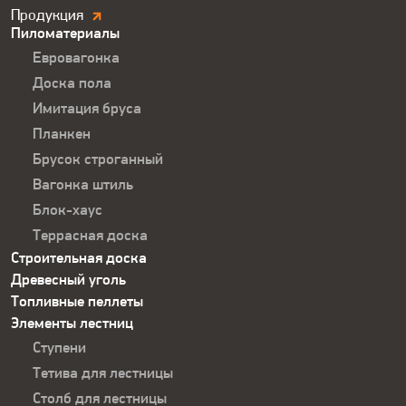
Продукция.
Продукция
Пиломатериалы
Футер
Евровагонка
Доска пола
Имитация бруса
Планкен
Брусок строганный
Вагонка штиль
Блок-хаус
Террасная доска
Строительная доска
Древесный уголь
Топливные пеллеты
Элементы лестниц
Ступени
Тетива для лестницы
Столб для лестницы