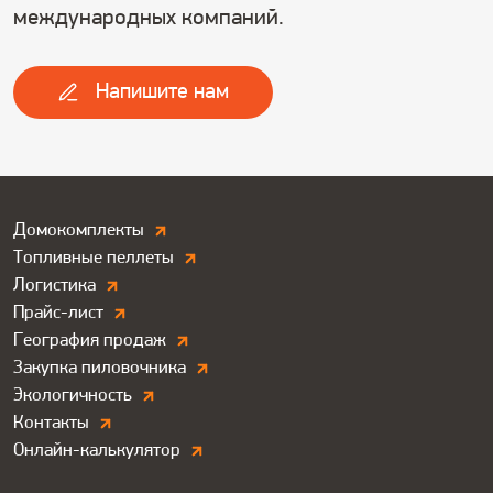
международных компаний.
Напишите нам
Дополнитльные
Домокомплекты
Топливные пеллеты
ссылки.
Логистика
Футер
Прайс-лист
География продаж
Закупка пиловочника
Экологичность
Контакты
Онлайн-калькулятор