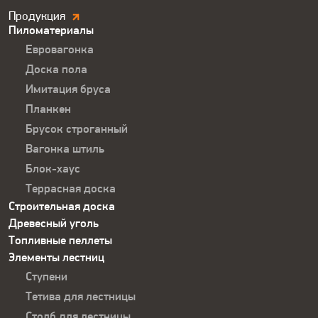
Продукция.
Продукция
Пиломатериалы
Футер
Евровагонка
Доска пола
Имитация бруса
Планкен
Брусок строганный
Вагонка штиль
Блок-хаус
Террасная доска
Строительная доска
Древесный уголь
Топливные пеллеты
Элементы лестниц
Ступени
Тетива для лестницы
Столб для лестницы