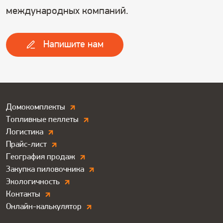
международных компаний.
Напишите нам
Дополнитльные
Домокомплекты
Топливные пеллеты
ссылки.
Логистика
Футер
Прайс-лист
География продаж
Закупка пиловочника
Экологичность
Контакты
Онлайн-калькулятор