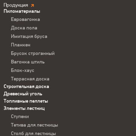
Продукция.
Продукция
Пиломатериалы
Футер
Евровагонка
Доска пола
Имитация бруса
Планкен
Брусок строганный
Вагонка штиль
Блок-хаус
Террасная доска
Строительная доска
Древесный уголь
Топливные пеллеты
Элементы лестниц
Ступени
Тетива для лестницы
Столб для лестницы