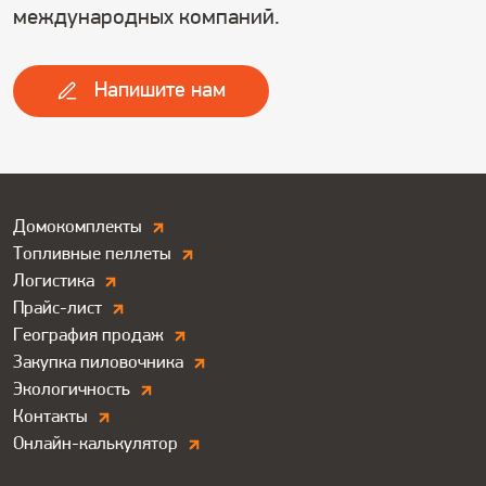
международных компаний.
Напишите нам
Дополнитльные
Домокомплекты
Топливные пеллеты
ссылки.
Логистика
Футер
Прайс-лист
География продаж
Закупка пиловочника
Экологичность
Контакты
Онлайн-калькулятор