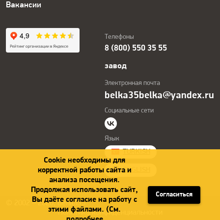
Вакансии
Телефоны
8 (800) 550 35 55
завод
Электронная почта
belka35belka@yandex.ru
Социальные сети
Язык
TURKISH
Cookie необходимы для
корректной работы сайта и
ENGLISH
анализа посещения.
Продолжая использовать сайт,
Согласиться
Вы даёте согласие на работу с
© 2002 – 2026, Белка35
этими файлами. (См.
Политика конфиденциальности
подробнее