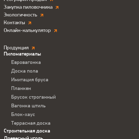
Закупка пиловочника
Экологичность
Контакты
Онлайн-калькулятор
Продукция.
Продукция
Пиломатериалы
Футер
Евровагонка
Доска пола
Имитация бруса
Планкен
Брусок строганный
Вагонка штиль
Блок-хаус
Террасная доска
Строительная доска
Древесный уголь