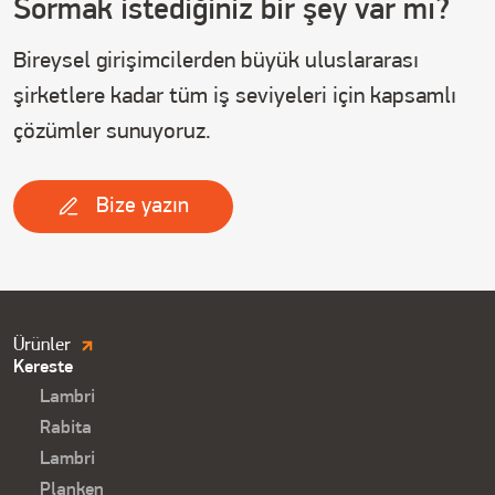
Sormak istediğiniz bir şey var mı?
Bireysel girişimcilerden büyük uluslararası
şirketlere kadar tüm iş seviyeleri için kapsamlı
çözümler sunuyoruz.
Bize yazın
Продукция.
Ürünler
Kereste
Футер
Lambri
Rabita
Lambri
Planken