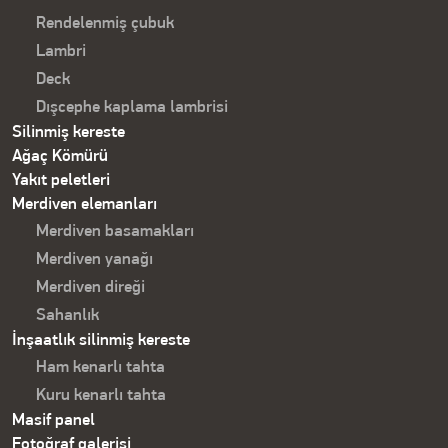
Rendelenmiş çubuk
Lambri
Deck
Dışcephe kaplama lambrisi
Silinmiş kereste
Ağaç Kömürü
Yakıt peletleri
Merdiven elemanları
Merdiven basamakları
Merdiven yanağı
Merdiven direği
Sahanlık
İnşaatlık silinmiş kereste
Ham kenarlı tahta
Kuru kenarlı tahta
Masif panel
Fotoğraf galerisi