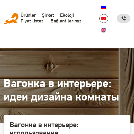
Дополнительные ссылки
Основная
Ürünler
Şirket
Ekoloji
Fiyat listesi
Bağlantılarımız
навигация
(турецкий
сайт)
Вагонка в интерьере:
идеи дизайна комнаты
Вагонка в интерьере
:
использование