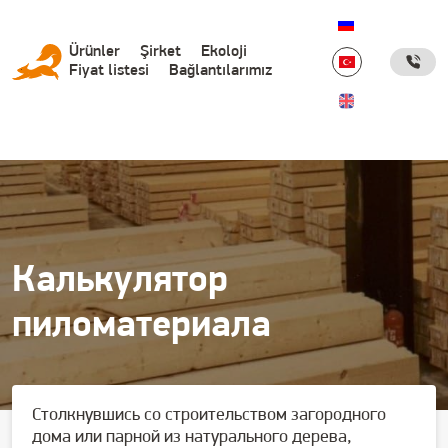
Дополнительные ссылки
Основная
Ürünler
Şirket
Ekoloji
Fiyat listesi
Bağlantılarımız
навигация
(турецкий
сайт)
Калькулятор
пиломатериала
Столкнувшись со строительством загородного
дома или парной из натурального дерева,