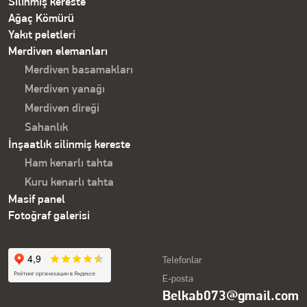
Silinmiş kereste
Ağaç Kömürü
Yakıt peletleri
Merdiven elemanları
Merdiven basamakları
Merdiven yanağı
Merdiven direği
Sahanlık
İnşaatlık silinmiş kereste
Ham kenarlı tahta
Kuru kenarlı tahta
Masif panel
Fotoğraf galerisi
Telefonlar
E-posta
Belkab073@gmail.com