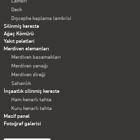
Lambri
Deck
Dışcephe kaplama lambrisi
Silinmiş kereste
Ağaç Kömürü
Yakıt peletleri
Merdiven elemanları
Merdiven basamakları
Merdiven yanağı
Merdiven direği
Sahanlık
İnşaatlık silinmiş kereste
Ham kenarlı tahta
Kuru kenarlı tahta
Masif panel
Fotoğraf galerisi