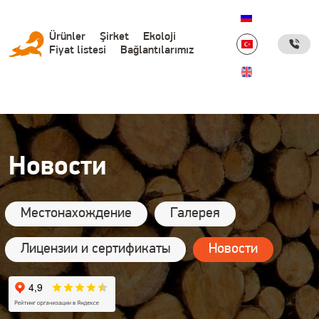
Дополнительные ссылки
Основная
Ürünler
Şirket
Ekoloji
Fiyat listesi
Bağlantılarımız
навигация
(турецкий
сайт)
Новости
Местонахождение
Галерея
Лицензии и сертификаты
Новости