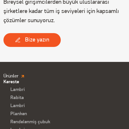
Bireysel girişimcilerden büyük uluslararası
şirketlere kadar tüm iş seviyeleri için kapsamlı
çözümler sunuyoruz.
Bize yazın
Продукция.
Ürünler
Kereste
Футер
Lambri
Rabita
Lambri
Planken
Rendelenmiş çubuk