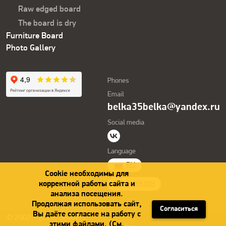
Raw edged board
The board is dry
Furniture Board
Photo Gallery
Phones
Email
belka35belka@yandex.ru
Social media
Language
RU
Cookie необходимы для
корректной работы сайта и
TURKISH
анализа посещения.
Продолжая использовать сайт,
Согласиться
Вы даёте согласие на работу с
© 2002 – 2026, Belka35
этими файлами. (См.